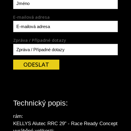
E-mailová adresa
Zpráva / Případné dotazy
ODESLAT
Technický popis:
rám:
KELLYS Alutec RRC 29" - Race Ready Concept
vyráběné velikosti: