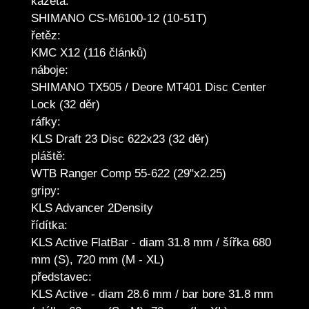
kazeta:
SHIMANO CS-M6100-12 (10-51T)
řetěz:
KMC X12 (116 článků)
náboje:
SHIMANO TX505 / Deore MT401 Disc Center
Lock (32 děr)
ráfky:
KLS Draft 23 Disc 622x23 (32 děr)
pláště:
WTB Ranger Comp 55-622 (29"x2.25)
gripy:
KLS Advancer 2Density
řídítka:
KLS Active FlatBar - diam 31.8 mm / šířka 680
mm (S), 720 mm (M - XL)
představec:
KLS Active - diam 28.6 mm / bar bore 31.8 mm