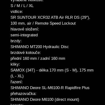
S / M / L / XL
vidlice:
SR SUNTOUR XCR32 ATB Air RLR DS (29"),
100 mm, air / Remote Speed Lockout
hlavové složení:
semi-integrated
brzdy:
SHIMANO MT200 Hydraulic Disc
brzdové kotouče:
přední 160 mm / zadní 160 mm
kliky:
SAMOX (34T) - délka 170 mm (S - M), 175 mm
(L - XL)
řazení:
SHIMANO Deore SL-M6100-R Rapidfire Plus
přehazovačka:
SHIMANO Deore M6100 (direct mount)