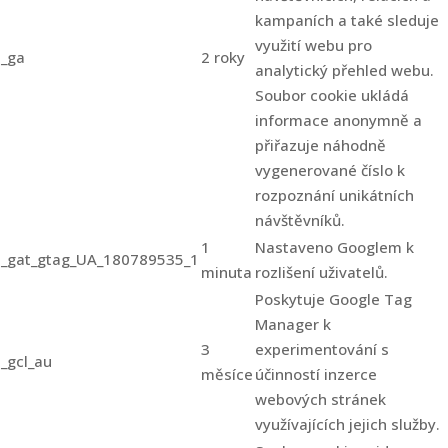
kampaních a také sleduje
využití webu pro
_ga
2 roky
analytický přehled webu.
Soubor cookie ukládá
informace anonymně a
přiřazuje náhodně
vygenerované číslo k
rozpoznání unikátních
návštěvníků.
1
Nastaveno Googlem k
_gat_gtag_UA_180789535_1
minuta
rozlišení uživatelů.
Poskytuje Google Tag
Manager k
3
experimentování s
_gcl_au
měsíce
účinností inzerce
webových stránek
využívajících jejich služby.