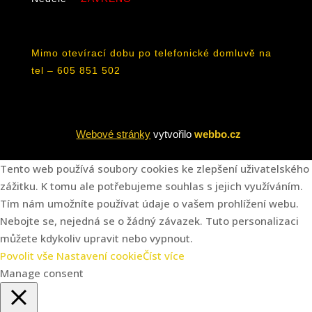
Mimo otevírací dobu po telefonické domluvě na
tel – 605 851 502
Webové stránky
vytvořilo
webbo.cz
Tento web používá soubory cookies ke zlepšení uživatelského
zážitku. K tomu ale potřebujeme souhlas s jejich využíváním.
Tím nám umožníte používat údaje o vašem prohlížení webu.
Nebojte se, nejedná se o žádný závazek. Tuto personalizaci
můžete kdykoliv upravit nebo vypnout.
Povolit vše
Nastavení cookie
Číst více
Manage consent