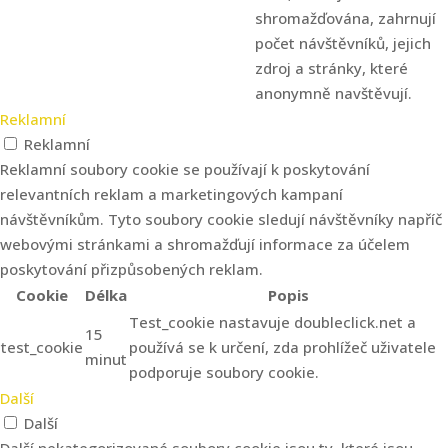
shromažďována, zahrnují
počet návštěvníků, jejich
zdroj a stránky, které
anonymně navštěvují.
Reklamní
Reklamní
Reklamní soubory cookie se používají k poskytování
relevantních reklam a marketingových kampaní
návštěvníkům. Tyto soubory cookie sledují návštěvníky napříč
webovými stránkami a shromažďují informace za účelem
poskytování přizpůsobených reklam.
Cookie
Délka
Popis
Test_cookie nastavuje doubleclick.net a
15
test_cookie
používá se k určení, zda prohlížeč uživatele
minut
podporuje soubory cookie.
Další
Další
Další nekategorizované soubory cookie jsou ty, které jsou