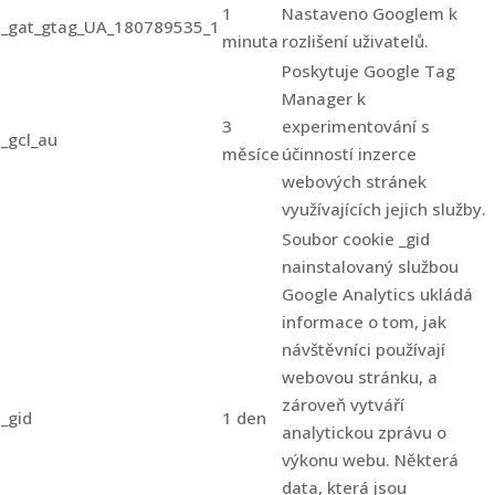
1
Nastaveno Googlem k
_gat_gtag_UA_180789535_1
minuta
rozlišení uživatelů.
Poskytuje Google Tag
Manager k
3
experimentování s
_gcl_au
měsíce
účinností inzerce
webových stránek
využívajících jejich služby.
Soubor cookie _gid
nainstalovaný službou
Google Analytics ukládá
informace o tom, jak
návštěvníci používají
webovou stránku, a
zároveň vytváří
_gid
1 den
analytickou zprávu o
výkonu webu. Některá
data, která jsou