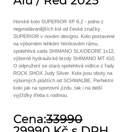
Alu / Red 2025
Horské kolo SUPERIOR XP 6.2 - jedno z
nejprodávanějších kol od české značky
SUPERIOR v novém designu. Kolo postavené
na výborném lehkém hliníkovém rámu,
spolehlivá sada SHIMANO SLX/DEORE 1x12,
výborné hydraulické brzdy SHIMANO MT 410.
O odpružení se stará spolehlivá vidlice z řady
ROCK SHOX Judy Silver. Kola jsou obuty na
výborných pláštích od SCHWALBE. Perfektní
kolo jak na sportovní jízdu, tak i na delší
vyjížďky třeba s rodinou.
Cena:
33990
29990 Kč s DPH